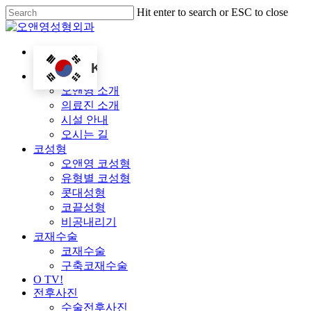
Skip
Hit enter to search or ESC to close
to
Close
main
Search
content
KO
Menu
병원소개
오앤영 소개
의료진 소개
시설 안내
오시는 길
코성형
오앤영 코성형
유형별 코성형
콧대성형
코끝성형
비공내리기
코재수술
코재수술
구축코재수술
O TV!
전후사진
수술전후사진