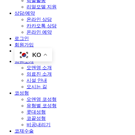
학술활동
리얼모델 지원
상담/예약
온라인 상담
카카오톡 상담
온라인 예약
로그인
회원가입
KO
병원소개
오앤영 소개
의료진 소개
시설 안내
오시는 길
코성형
오앤영 코성형
유형별 코성형
콧대성형
코끝성형
비공내리기
코재수술