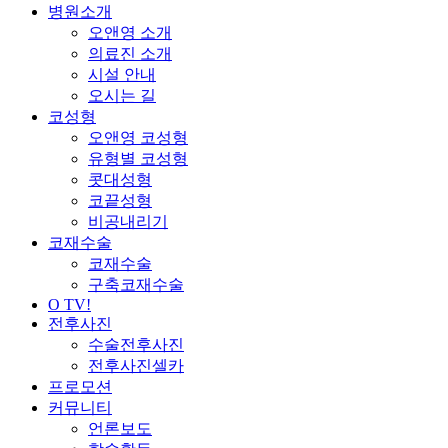
Close
병원소개
Menu
오앤영 소개
의료진 소개
시설 안내
오시는 길
코성형
오앤영 코성형
유형별 코성형
콧대성형
코끝성형
비공내리기
코재수술
코재수술
구축코재수술
O TV!
전후사진
수술전후사진
전후사진셀카
프로모션
커뮤니티
언론보도